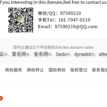
您可以通过以下平台购买/Get this domain name.
云
、
爱名网
、
金名网
、
Sedo
、
dynadot
、
afte
册
商标服务
商标转让
国际商标
版权登记
联系我
册